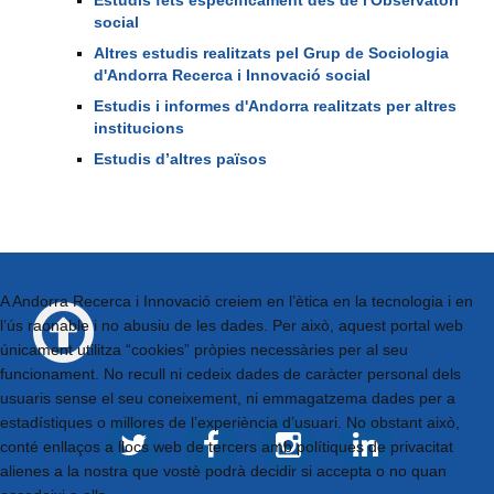
social
Altres estudis realitzats pel Grup de Sociologia
d'Andorra Recerca i Innovació social
Estudis i informes d'Andorra realitzats per altres
institucions
Estudis d’altres països
A Andorra Recerca i Innovació creiem en l’ètica en la tecnologia i en
l’ús raonable i no abusiu de les dades. Per això, aquest portal web
únicament utilitza “cookies” pròpies necessàries per al seu
funcionament. No recull ni cedeix dades de caràcter personal dels
usuaris sense el seu coneixement, ni emmagatzema dades per a
estadístiques o millores de l’experiència d’usuari. No obstant això,
conté enllaços a llocs web de tercers amb polítiques de privacitat
alienes a la nostra que vostè podrà decidir si accepta o no quan