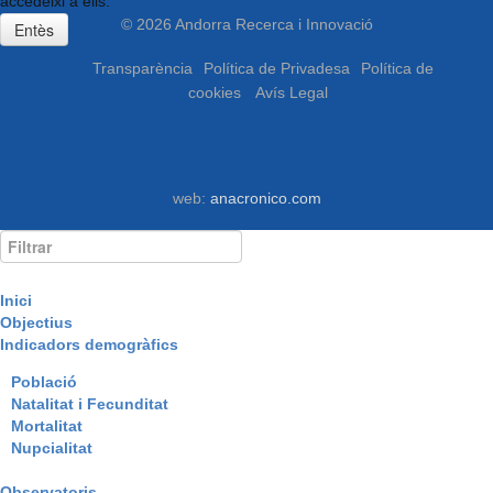
accedeixi a ells.
© 2026 Andorra Recerca i Innovació
Entès
Transparència
Política de Privadesa
Política de
cookies
Avís Legal
web:
anacronico.com
Inici
Objectius
Indicadors demogràfics
Població
Natalitat i Fecunditat
Mortalitat
Nupcialitat
Observatoris